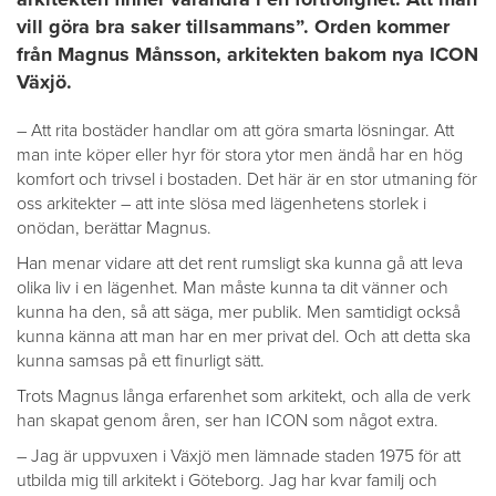
vill göra bra saker tillsammans”. Orden kommer
från Magnus Månsson, arkitekten bakom nya ICON
Växjö.
– Att rita bostäder handlar om att göra smarta lösningar. Att
man inte köper eller hyr för stora ytor men ändå har en hög
komfort och trivsel i bostaden. Det här är en stor utmaning för
oss arkitekter – att inte slösa med lägenhetens storlek i
onödan, berättar Magnus.
Han menar vidare att det rent rumsligt ska kunna gå att leva
olika liv i en lägenhet. Man måste kunna ta dit vänner och
kunna ha den, så att säga, mer publik. Men samtidigt också
kunna känna att man har en mer privat del. Och att detta ska
kunna samsas på ett finurligt sätt.
Trots Magnus långa erfarenhet som arkitekt, och alla de verk
han skapat genom åren, ser han ICON som något extra.
– Jag är uppvuxen i Växjö men lämnade staden 1975 för att
utbilda mig till arkitekt i Göteborg. Jag har kvar familj och