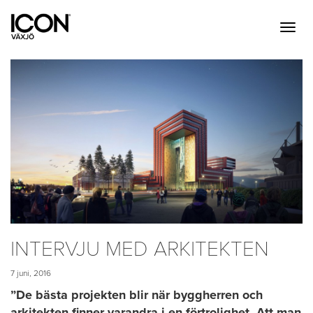
INTERVJU MED ARKITEKTEN
7 juni, 2016
”De bästa projekten blir när byggherren och
arkitekten finner varandra i en förtrolighet. Att man