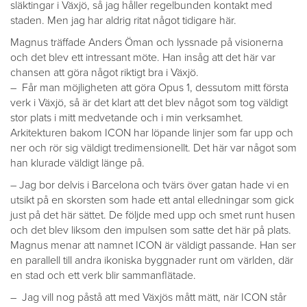
släktingar i Växjö, så jag håller regelbunden kontakt med
staden. Men jag har aldrig ritat något tidigare här.
Magnus träffade Anders Öman och lyssnade på visionerna
och det blev ett intressant möte. Han insåg att det här var
chansen att göra något riktigt bra i Växjö.
– Får man möjligheten att göra Opus 1, dessutom mitt första
verk i Växjö, så är det klart att det blev något som tog väldigt
stor plats i mitt medvetande och i min verksamhet.
Arkitekturen bakom ICON har löpande linjer som far upp och
ner och rör sig väldigt tredimensionellt. Det här var något som
han klurade väldigt länge på.
– Jag bor delvis i Barcelona och tvärs över gatan hade vi en
utsikt på en skorsten som hade ett antal elledningar som gick
just på det här sättet. De följde med upp och smet runt husen
och det blev liksom den impulsen som satte det här på plats.
Magnus menar att namnet ICON är väldigt passande. Han ser
en parallell till andra ikoniska byggnader runt om världen, där
en stad och ett verk blir sammanflätade.
– Jag vill nog påstå att med Växjös mått mätt, när ICON står