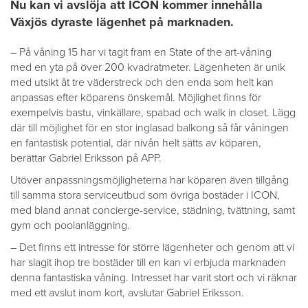
Nu kan vi avslöja att ICON kommer innehålla
Växjös dyraste lägenhet på marknaden.
– På våning 15 har vi tagit fram en State of the art-våning
med en yta på över 200 kvadratmeter. Lägenheten är unik
med utsikt åt tre väderstreck och den enda som helt kan
anpassas efter köparens önskemål. Möjlighet finns för
exempelvis bastu, vinkällare, spabad och walk in closet. Lägg
där till möjlighet för en stor inglasad balkong så får våningen
en fantastisk potential, där nivån helt sätts av köparen,
berättar Gabriel Eriksson på APP.
Utöver anpassningsmöjligheterna har köparen även tillgång
till samma stora serviceutbud som övriga bostäder i ICON,
med bland annat concierge-service, städning, tvättning, samt
gym och poolanläggning.
– Det finns ett intresse för större lägenheter och genom att vi
har slagit ihop tre bostäder till en kan vi erbjuda marknaden
denna fantastiska våning. Intresset har varit stort och vi räknar
med ett avslut inom kort, avslutar Gabriel Eriksson.