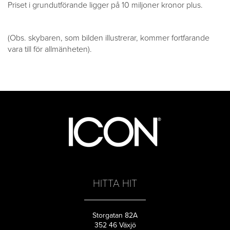
Priset i grundutförande ligger på 10 miljoner kronor plus.
(Obs. skybaren, som bilden illustrerar, kommer fortfarande
vara till för allmänheten).
HITTA HIT
Storgatan 82A
352 46 Växjö